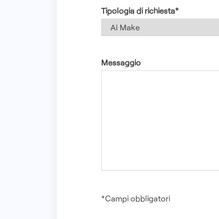
Tipologia di richiesta*
Seleziona la Demo
Seleziona la data*
Messaggio
*Campi obbligatori