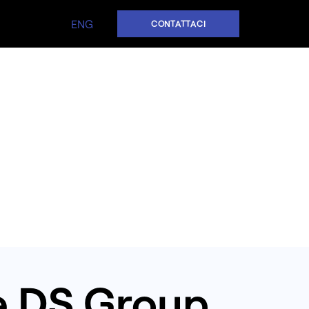
ENG
CONTATTACI
re DS Group