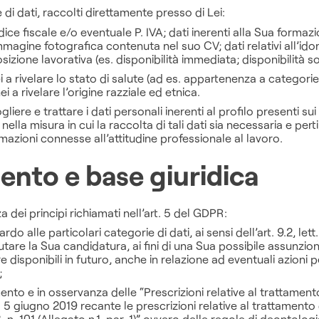
di dati, raccolti direttamente presso di Lei:
dice fiscale e/o eventuale P. IVA; dati inerenti alla Sua formazi
magine fotografica contenuta nel suo CV; dati relativi all’ido
posizione lavorativa (es. disponibilità immediata; disponibilità s
ei a rivelare lo stato di salute (ad es. appartenenza a categori
i a rivelare l’origine razziale ed etnica.
gliere e trattare i dati personali inerenti al profilo presenti su
nella misura in cui la raccolta di tali dati sia necessaria e per
ormazioni connesse all’attitudine professionale al lavoro.
mento e base giuridica
a dei principi richiamati nell’art. 5 del GDPR:
ardo alle particolari categorie di dati, ai sensi dell’art. 9.2, lett. 
tare la Sua candidatura, ai fini di una Sua possibile assunzion
e disponibili in futuro, anche in relazione ad eventuali azioni p
;
nto e in osservanza delle “Prescrizioni relative al trattamento 
 giugno 2019 recante le prescrizioni relative al trattamento di
n. 101 (Allegato n.1, par. 1)” ovvero delle regole di deontologia 