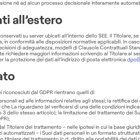
fusione né ad alcun processo decisionale interamente automati
ti all’estero
conservati su server ubicati all’interno dello SEE. Il Titolare, s
, in conformità alle disposizioni normative applicabili. In caso 
decisioni di adeguatezza, modelli di Clausole Contrattuali 
 richiedere maggiori informazioni scrivendo al Titolare al seg
 la protezione dei dati all’indirizzo di posta elettronica
dpo@
sato
Lei riconosciuti dal GDPR rientrano quelli di:
sonali ed alle informazioni relative agli stessi; la rettifica dei d
 che La riguardano (al verificarsi di una delle condizioni indica
 3 dello stesso articolo); la limitazione del trattamento dei Suo
DPR);
 Titolare del trattamento – nelle ipotesi in cui la base giuridic
 automatizzati – i Suoi dati personali in un formato struttura
 titolare del trattamento (c.d. diritto alla portabilità dei dati 