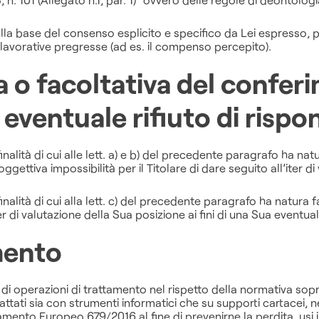
 sulla base del consenso esplicito e specifico da Lei espresso, 
 lavorative pregresse (ad es. il compenso percepito).
 o facoltativa del conferi
eventuale rifiuto di rispo
finalità di cui alle lett. a) e b) del precedente paragrafo ha na
ettiva impossibilità per il Titolare di dare seguito all’iter di 
finalità di cui alla lett. c) del precedente paragrafo ha natura 
iter di valutazione della Sua posizione ai fini di una Sua eventu
mento
 di operazioni di trattamento nel rispetto della normativa sopra
o trattati sia con strumenti informatici che su supporti cartacei
mento Europeo 679/2016 al fine di prevenirne la perdita, usi il