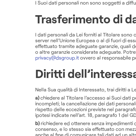
I Suoi dati personali non sono soggetti a dif
Trasferimento di da
I dati personali da Lei forniti al Titolare sono 
server nell’Unione Europea o al di fuori di essa
effettuato tramite adeguate garanzie, quali 
o altre garanzie considerate adeguate. Potrete
privacy@dsgroup.it
ovvero al responsabile per
Diritti dell’interes
Nella Sua qualità di Interessato, trai diritti a 
a)
chiedere al Titolare l’accesso ai Suoi dati per
incompleti; la cancellazione dei dati personali
rispetto delle eccezioni previste nel paragrafo
ipotesi indicate nell’art. 18, paragrafo 1 del G
b)
richiedere ed ottenere senza impedimenti dal
consenso, e lo stesso sia effettuato con mezzi
anche al fine di comunicare tali dati ad un altro