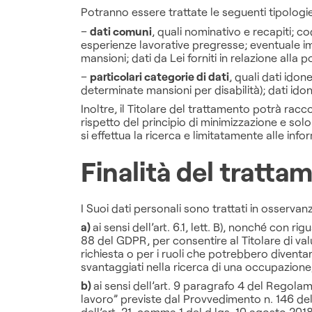
Potranno essere trattate le seguenti tipologie 
–
dati comuni
, quali nominativo e recapiti; co
esperienze lavorative pregresse; eventuale im
mansioni; dati da Lei forniti in relazione alla 
–
particolari categorie di dati
, quali dati idon
determinate mansioni per disabilità); dati idone
Inoltre, il Titolare del trattamento potrà racco
rispetto del principio di minimizzazione e solo 
si effettua la ricerca e limitatamente alle inf
Finalità del tratta
I Suoi dati personali sono trattati in osservanz
a)
ai sensi dell’art. 6.1, lett. B), nonché con rigu
88 del GDPR, per consentire al Titolare di valu
richiesta o per i ruoli che potrebbero diventar
svantaggiati nella ricerca di una occupazione
b)
ai sensi dell’art. 9 paragrafo 4 del Regolame
lavoro” previste dal Provvedimento n. 146 del 5
dell’art. 21, comma 1 del d.lgs. 10 agosto 2018, 