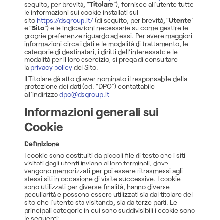
seguito, per brevità, “
Titolare
”), fornisce all’utente tutte
le informazioni sui cookie installati sul
sito
https://dsgroup.it/
(di seguito, per brevità, “
Utente
”
e “
Sito
”) e le indicazioni necessarie su come gestire le
proprie preferenze riguardo ad essi. Per avere maggiori
informazioni circa i dati e le modalità di trattamento, le
categorie di destinatari, i diritti dell’interessato e le
modalità per il loro esercizio, si prega di consultare
la
privacy policy
del Sito.
Il Titolare dà atto di aver nominato il responsabile della
protezione dei dati (cd. “DPO”) contattabile
all’indirizzo
dpo@dsgroup.it
.
Informazioni generali sui
Cookie
Definizione
I cookie sono costituiti da piccoli file di testo che i siti
visitati dagli utenti inviano ai loro terminali, dove
vengono memorizzati per poi essere ritrasmessi agli
stessi siti in occasione di visite successive. I cookie
sono utilizzati per diverse finalità, hanno diverse
peculiarità e possono essere utilizzati sia dal titolare del
sito che l’utente sta visitando, sia da terze parti. Le
principali categorie in cui sono suddivisibili i cookie sono
le seguenti: