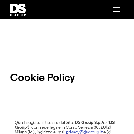
Combenia
Distance Sales
AI Make
Intelligenza Artificiale
Intelligenza Artificiale
Mobile Solutions
Digital Boutique
Customer Engagement
Smart Showroom
System Integration
AI Make
Contact Center Infrastructure
Distance Sales
Phone Message
Combenia
Data Analytics
Service Design
Cookie Policy
Qui di seguito, il titolare del Sito,
DS Group S.p.A.
(“
DS
Group
”), con sede legale in Corso Venezia 36, 20121 –
Milano (MI), indirizzo e-mail
privacy@dsgroup.it
e (di