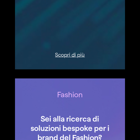
Scopri di più
Fashion
Sei alla ricerca di
soluzioni bespoke per i
brand del Fashion?