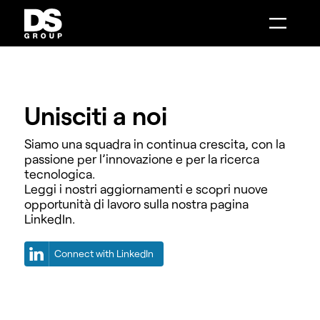
Combenia
Distance Sales
AI Make
Intelligenza Artificiale
Intelligenza Artificiale
Mobile Solutions
Digital Boutique
Customer Engagement
Smart Showroom
System Integration
AI Make
Contact Center Infrastructure
Distance Sales
Phone Message
Combenia
Data Analytics
Service Design
Unisciti a noi
Siamo una squadra in continua crescita, con la
passione per l’innovazione e per la ricerca
tecnologica.
Leggi i nostri aggiornamenti e scopri nuove
opportunità di lavoro sulla nostra pagina
LinkedIn.
Connect with LinkedIn