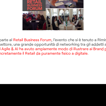
arte al
Retail Business Forum
, l’evento che si è tenuto a Rimi
 settore, una grande opportunità di networking tra gli addetti ai
oni Agile & AI ha avuto ampiamente modo di illustrare ai Brand
cretamente il Retail da puramente fisico a digitale.