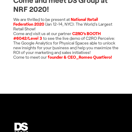
Come and meet DS Group at
NRF 2020!
We are thrilled to be present at
National Retail
Federation
2020
(Jan 12-14, NYC): The World’s Largest
Retail Show!
Come and visit us at our partner
C2RO’s BOOTH
#6042/Level 3
to see the live demo of C2RO Perceive:
The Google Analytics for Physical Spaces able to unlock
new insights for your business and help you maximize the
ROI of your marketing and sales initiatives!
Come to meet our
founder & CEO_Romeo Quartiero!