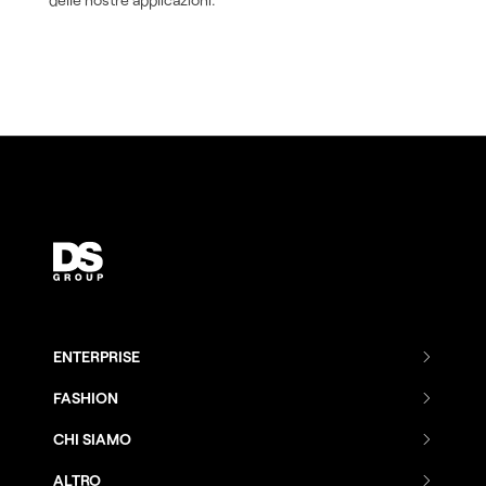
ENTERPRISE
Combenia
FASHION
Distance Sales
Combenia
CHI SIAMO
AI Make
Azienda
Distance Sales
ALTRO