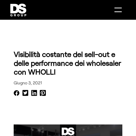
Combenia
Distance Sales
AI Make
Intelligenza Artificiale
Intelligenza Artificiale
Mobile Solutions
Digital Boutique
Customer Engagement
Smart Showroom
System Integration
AI Make
Contact Center Infrastructure
Distance Sales
Phone Message
Combenia
Data Analytics
Service Design
Visibilità costante del sell-out e
delle performance dei wholesaler
con WHOLLI
Giugno 3, 2021