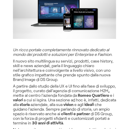
Un ricco portale completamente rinnovato dedicato al
mondo dei prodotti e soluzioni per Enterprise e Fashion
.
Il nuovo sito multilingua su servizi, prodotti, case history,
skill e news aziendali, parla il linguaggio chiaro
nell’architettura e coinvolgente a livello visivo, con uno
stile grafico impattante che prende spunto dalla nuova
Brand Image di DS Group.
A partire dallo studio della UX e UI fino alla fase di sviluppo,
il progetto, curato dall’agenzia di comunicazione H2H
,
mette al centro l’azienda fondata da
Romeo Quartiero
e i
valori
a cui si ispira. Una sezione ad hoc è, infatti, dedicata
alla
storia
aziendale, alla sua
vision
e agli
ideali
che
guidano l’azienda. Sempre parlando di storia, un ampio
spazio è riservato anche ai
clienti e partner
di DS Group,
con la forza di progetti sfidanti e customizzati portati a
termine in
30 anni di attività
.