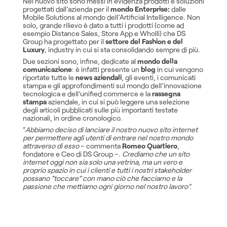
Nel nuovo sito sono messi in evidenza prodotti e soluzioni
progettati dall’azienda per il
mondo Enterprise:
dalle
Mobile Solutions al mondo dell’Artificial Intelligence. Non
solo, grande rilievo è dato a tutti i prodotti (come ad
esempio Distance Sales, Store App e Wholli) che DS
Group ha progettato per il
settore del Fashion e del
Luxury
, industry in cui si sta consolidando sempre di più.
Due sezioni sono, infine, dedicate al
mondo della
comunicazione
: è infatti presente un
blog
in cui vengono
riportate tutte le
news aziendali
, gli eventi, i comunicati
stampa e gli approfondimenti sul mondo dell’innovazione
tecnologica e dell’unified commerce e la
rassegna
stampa
aziendale, in cui si può leggere una selezione
degli articoli pubblicati sulle più importanti testate
nazionali, in ordine cronologico.
“
Abbiamo deciso di lanciare il nostro nuovo sito internet
per permettere agli utenti di entrare nel nostro mondo
attraverso di esso
– commenta
Romeo Quartiero
,
fondatore e Ceo di DS Group –.
Crediamo che un sito
internet oggi non sia solo una vetrina, ma un vero e
proprio spazio in cui i clienti e tutti i nostri stakeholder
possano “toccare” con mano ciò che facciamo e la
passione che mettiamo ogni giorno nel nostro lavoro”.