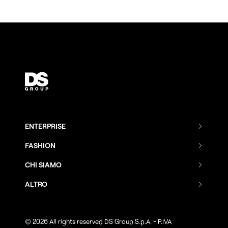
ENTERPRISE
Combenia
FASHION
Distance Sales
Combenia
CHI SIAMO
AI Make
Azienda
Distance Sales
ALTRO
Intelligenza Artificiale
Clienti
AI Make
Support
Mobile Solutions
Partner
Smart Showroom
Privacy Policy
© 2026 All rights reserved DS Group S.p.A. - P.IVA