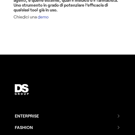
agenti, e quelle esterne, quali il medico o il farmacista.
Uno strumento in grado di potenziare l’efficacia di
qualsiasi tool già in uso.
Chiedici una
demo
ENTERPRISE
Combenia
FASHION