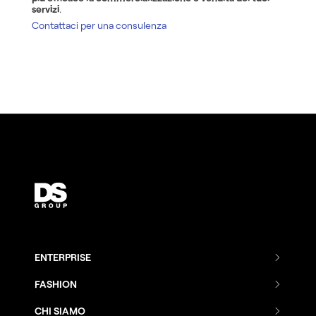
servizi
.
Contattaci per una consulenza
ENTERPRISE
Combenia
FASHION
Distance Sales
Combenia
CHI SIAMO