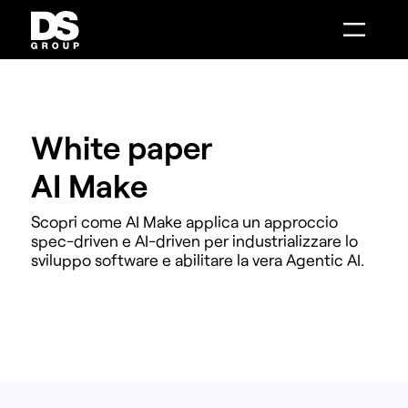
Combenia
Distance Sales
AI Make
Intelligenza Artificiale
Intelligenza Artificiale
Mobile Solutions
Digital Boutique
Customer Engagement
Smart Showroom
System Integration
AI Make
Contact Center Infrastructure
Distance Sales
Phone Message
Combenia
Data Analytics
Service Design
White paper
AI Make
Scopri come AI Make applica un approccio
spec-driven e AI-driven per industrializzare lo
sviluppo software e abilitare la vera Agentic AI.