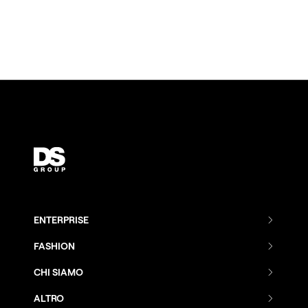
ENTERPRISE
Combenia
FASHION
Distance Sales
Combenia
CHI SIAMO
AI Make
Azienda
Distance Sales
ALTRO