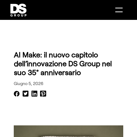
Combenia
Distance Sales
AI Make
Intelligenza Artificiale
Intelligenza Artificiale
Mobile Solutions
Digital Boutique
Customer Engagement
Smart Showroom
System Integration
AI Make
Contact Center Infrastructure
Distance Sales
Phone Message
Combenia
Data Analytics
Service Design
AI Make: il nuovo capitolo
dell’innovazione DS Group nel
suo 35° anniversario
Giugno 5, 2026